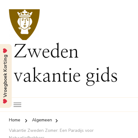
Zweden
Vroegboek Korting
vakantie gids
Home
Algemeen
Vakantie Zweden Zomer: Een Paradijs voor
Natuurliefhebbers