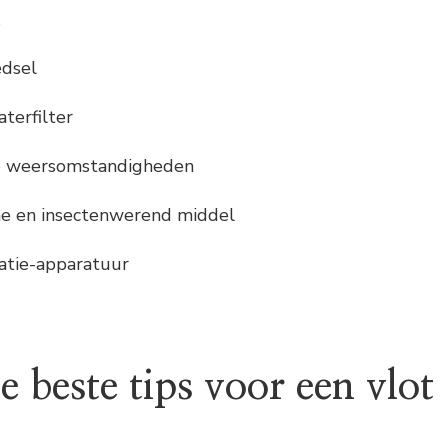
edsel
terfilter
le weersomstandigheden
e en insectenwerend middel
atie-apparatuur
e beste tips voor een vlot