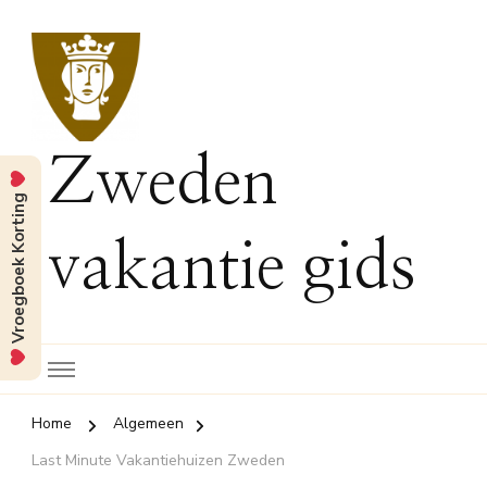
Zweden
Vroegboek Korting
vakantie gids
Home
Algemeen
Last Minute Vakantiehuizen Zweden