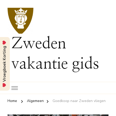
Zweden
Vroegboek Korting
vakantie gids
Home
Algemeen
Goedkoop naar Zweden vliegen