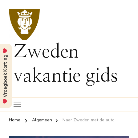
Zweden
Vroegboek Korting
vakantie gids
Home
Algemeen
Naar Zweden met de auto