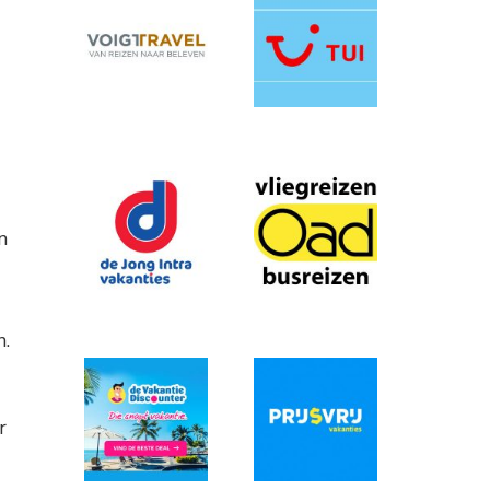
n
n.
r