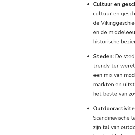
Cultuur en gesc
cultuur en gesch
de Vikinggeschi
en de middeleeuw
historische bezi
Steden:
De stede
trendy ter were
een mix van mode
markten en uitst
het beste van zo
Outdooractivite
Scandinavische l
zijn tal van out