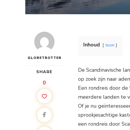
Inhoud
toon
GLOBETROTTER
De Scandinavische lan
SHARE
op zoek zijn naar ade
0
Een rondreis door de
meerdere landen te ve
Of je nu geïnteressee
sprookjesachtige kas
een rondreis door Scan