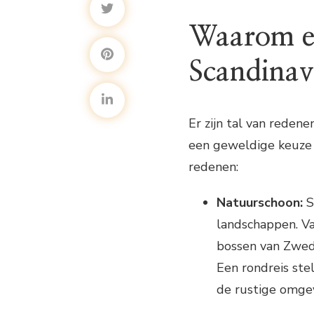
Waarom ee
Scandinav
Er zijn tal van reden
een geweldige keuze is
redenen:
Natuurschoon:
S
landschappen. Va
bossen van Zwede
Een rondreis ste
de rustige omge