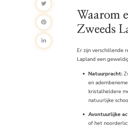
Waarom ee
Zweeds L
Er zijn verschillende
Lapland een geweldige
Natuurpracht:
Zw
en adembenemend
kristalheldere m
natuurlijke scho
Avontuurlijke ac
of het noorderli