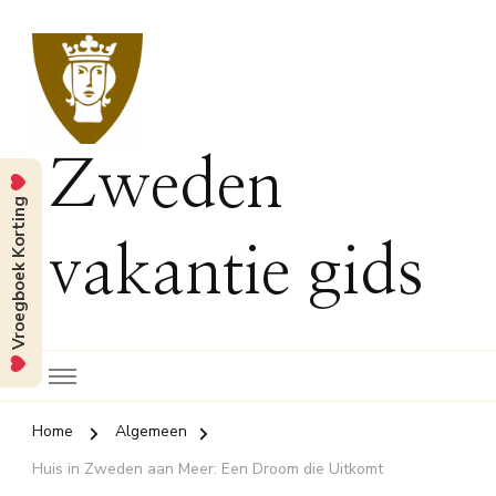
Zweden
Vroegboek Korting
vakantie gids
Home
Algemeen
Huis in Zweden aan Meer: Een Droom die Uitkomt