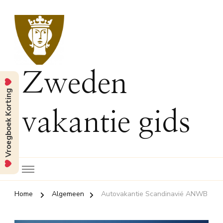
Zweden
Vroegboek Korting
vakantie gids
Home
Algemeen
Autovakantie Scandinavië ANWB