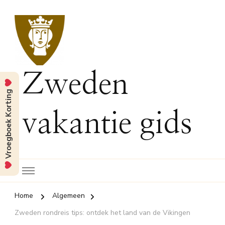
Zweden
Vroegboek Korting
vakantie gids
Home
Algemeen
Zweden rondreis tips: ontdek het land van de Vikingen