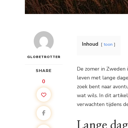
Inhoud
toon
GLOBETROTTER
De zomer in Zweden is
SHARE
leven met lange dagen
0
zoek bent naar avontu
wat wils. In dit artik
verwachten tijdens de
Lange dag