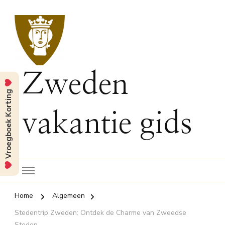
Zweden
Vroegboek Korting
vakantie gids
Home
Algemeen
Stedentrip Zweden: Ontdek de Charme van Zweedse
Steden