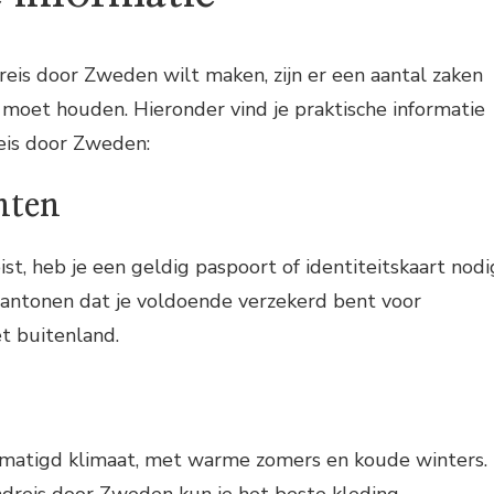
eis door Zweden wilt maken, zijn er een aantal zaken
moet houden. Hieronder vind je praktische informatie
eis door Zweden:
nten
st, heb je een geldig paspoort of identiteitskaart nodi
antonen dat je voldoende verzekerd bent voor
t buitenland.
matigd klimaat, met warme zomers en koude winters.
dreis door Zweden kun je het beste kleding