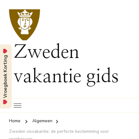
Zweden
Vroegboek Korting
vakantie gids
Home
Algemeen
Zweden visvakantie: de perfecte bestemming voor
sportvissers