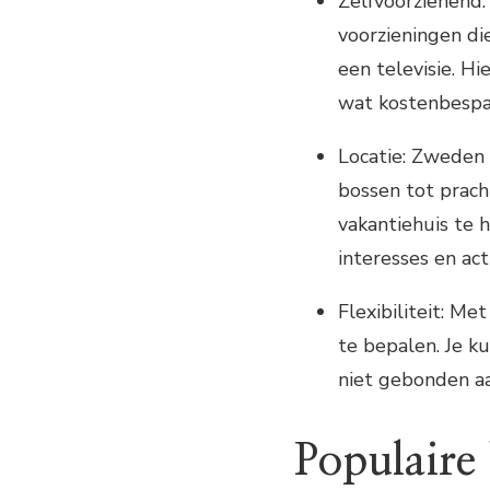
Zelfvoorzienend:
voorzieningen di
een televisie. Hi
wat kostenbespar
Locatie: Zweden 
bossen tot prach
vakantiehuis te h
interesses en act
Flexibiliteit: Me
te bepalen. Je k
niet gebonden aan
Populaire