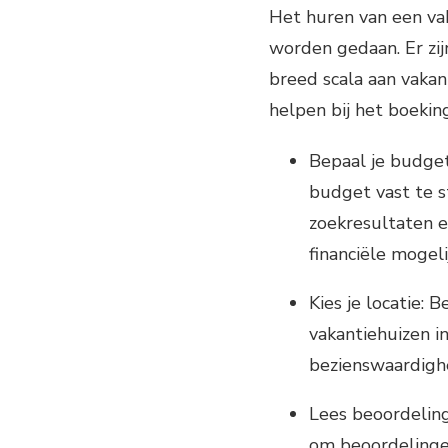
Het huren van een vak
worden gedaan. Er zij
breed scala aan vakant
helpen bij het boekin
Bepaal je budget
budget vast te st
zoekresultaten e
financiële mogel
Kies je locatie: 
vakantiehuizen i
bezienswaardighe
Lees beoordeling
om beoordelingen