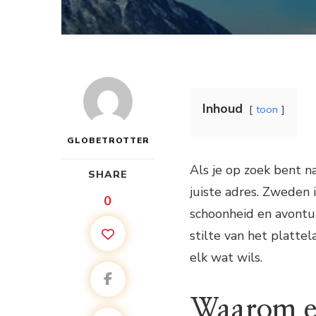
Inhoud
toon
GLOBETROTTER
Als je op zoek bent n
SHARE
juiste adres. Zweden 
0
schoonheid en avontuur
stilte van het plattel
elk wat wils.
Waarom ee