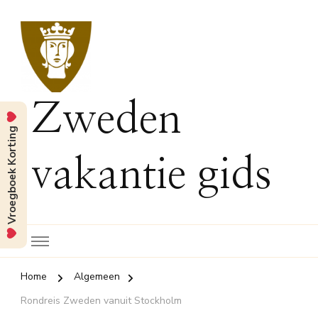
Zweden
Vroegboek Korting
vakantie gids
Home
Algemeen
Rondreis Zweden vanuit Stockholm