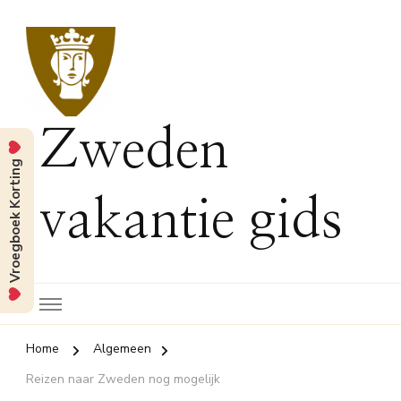
Zweden
Vroegboek Korting
vakantie gids
Home
Algemeen
Reizen naar Zweden nog mogelijk