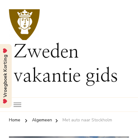
Zweden
Vroegboek Korting
vakantie gids
Home
Algemeen
Met auto naar Stockholm