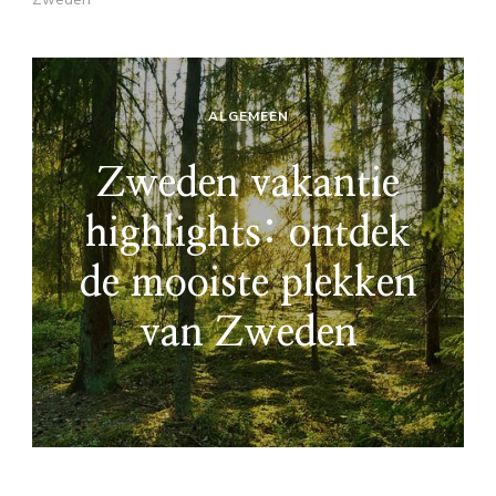
ALGEMEEN
Zweden vakantie
highlights: ontdek
de mooiste plekken
van Zweden