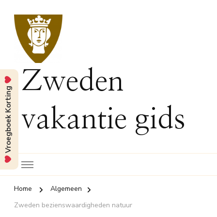
Zweden
Vroegboek Korting
vakantie gids
Home
Algemeen
Zweden bezienswaardigheden natuur