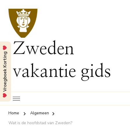
Zweden
Vroegboek Korting
vakantie gids
Home
Algemeen
Wat is de hoofdstad van Zweden?