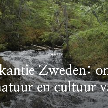
ALGEMEEN
kantie Zweden: o
natuur en cultuur v