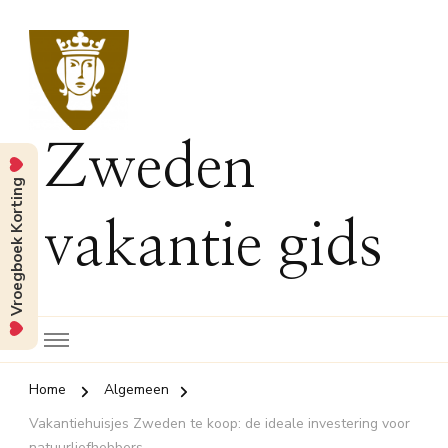
Zweden
Vroegboek Korting
vakantie gids
Home
Algemeen
Vakantiehuisjes Zweden te koop: de ideale investering voor
natuurliefhebbers