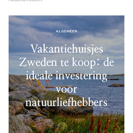
ALGEMEEN
Vakantiehuisjes
Zweden te koop: de
ideale investering
voor
natuurliefhebbers