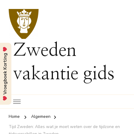
Zweden
Vroegboek Korting
vakantie gids
Home
Algemeen
Tijd Zweden: Alles wat je moet weten over de tijdzone en
tijdsverschillen in Zweden