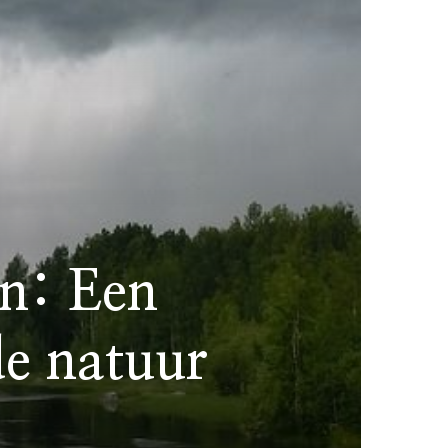
n: Een
de natuur