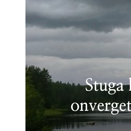
Stuga
onverget