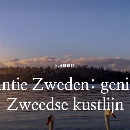
ALGEMEEN
ntie Zweden: geni
Zweedse kustlijn