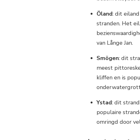
Öland
: dit eila
stranden. Het ei
bezienswaardigh
van Långe Jan.
Smögen
: dit st
meest pittoreske
kliffen en is po
onderwatergrott
Ystad
: dit stra
populaire strande
omringd door vel