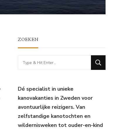
ZOEKEN
Looking
for
Something?
p
Dé specialist in unieke
n
kanovakanties in Zweden voor
avontuurlijke reizigers. Van
zelfstandige kanotochten en
wildernisweken tot ouder-en-kind