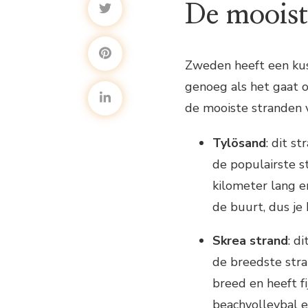
De mooist
Zweden heeft een kust
genoeg als het gaat o
de mooiste stranden
Tylösand
: dit s
de populairste s
kilometer lang en
de buurt, dus je 
Skrea strand
: d
de breedste stra
breed en heeft fij
beachvolleybal e