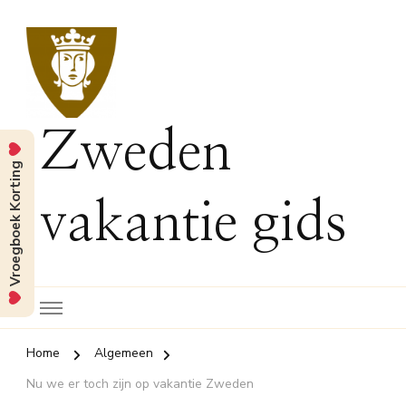
Zweden
Vroegboek Korting
vakantie gids
Home
Algemeen
Nu we er toch zijn op vakantie Zweden