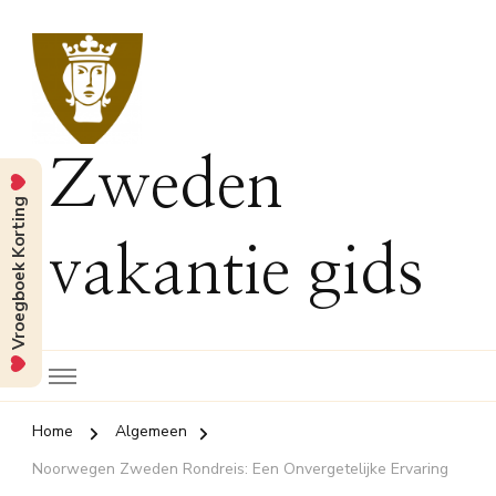
Zweden
Vroegboek Korting
vakantie gids
Home
Algemeen
Noorwegen Zweden Rondreis: Een Onvergetelijke Ervaring