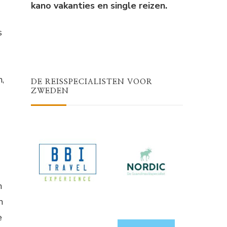
kano vakanties en single reizen.
s
,
DE REISSPECIALISTEN VOOR
ZWEDEN
n
n
e