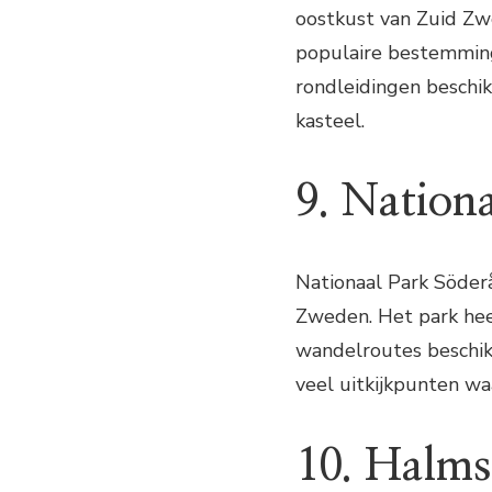
oostkust van Zuid Zwe
populaire bestemming 
rondleidingen beschi
kasteel.
9. Nation
Nationaal Park Söderå
Zweden. Het park heef
wandelroutes beschikb
veel uitkijkpunten w
10. Halms