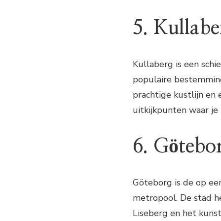
5. Kullabe
Kullaberg is een sch
populaire bestemming
prachtige kustlijn en 
uitkijkpunten waar j
6. Götebo
Göteborg is de op ee
metropool. De stad h
Liseberg en het kun