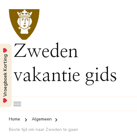
Zweden
Vroegboek Korting
vakantie gids
Home
Algemeen
Beste tijd om naar Zweden te gaan